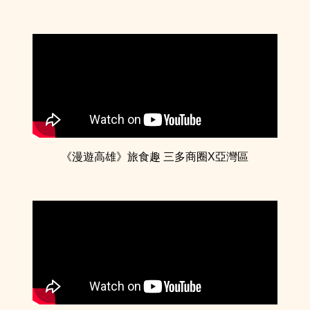
《漫遊高雄》旅食趣 三多商圈X亞灣區